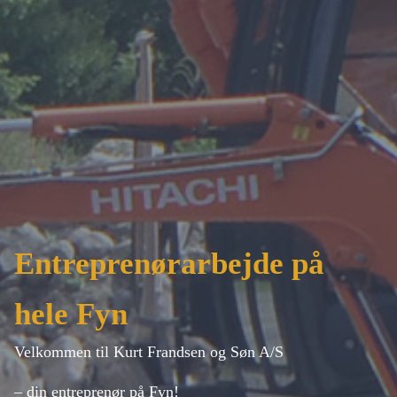
Entreprenørarbejde på
hele Fyn
Velkommen til Kurt Frandsen og Søn A/S
– din entreprenør på Fyn!