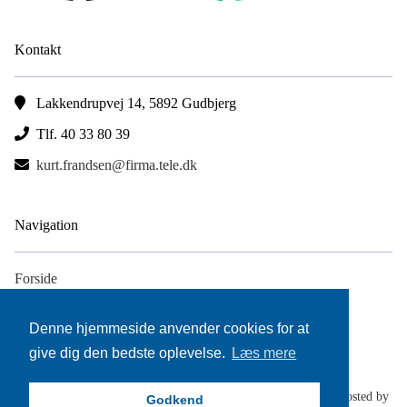
Kontakt
Lakkendrupvej 14, 5892 Gudbjerg
Tlf. 40 33 80 39
kurt.frandsen@firma.tele.dk
Navigation
Forside
Arbejdsområder
Denne hjemmeside anvender cookies for at
Kontakt
give dig den bedste oplevelse.
Læs mere
© ENTREPRENØR KURT FRANDSEN & SØN A/S 2026 | Hosted by
Godkend